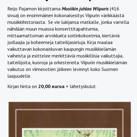
Reijo Pajamon kirjoittama
Musiikin juhlaa Wiipuris
(416
sivua) on ensimmäinen kokonaisesitys Viipurin värikkäästä
musiikkihistoriasta. Se vie lukijansa matkalle, jonka varrella
nähdään muun muassa konserttitapahtumia,
mittaamattoman arvokkaita soitinkokoelmia, kiertäviä
jodlaajia ja boheemeja taiteilijasieluja. Kirja maalaa
vaikuttavan kokonaiskuvan kaupungin musiikkielämän
vaiheista ja esittelee merkittäviä musiikillisia vaikuttajia,
taiteilijoita, kuoroja ja orkestereita. Viipurin musiikkielämän
vaikutus on viimesotien jälkeen levinnyt koko Suomen
laajuudelle.
Kirjan hinta on
20,00 euroa
+ lähetyskulut.