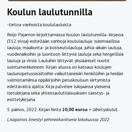
Koulun laulutunnilla
-tietoa vanhoista koululauluista
Reijo Pajamon kirjoittamassa Koulun laulutunnilla -kirjassa
(312 sivua) esitellään vanhoja koululauluja: isänmaallisia
lauluja, maakunta- ja kotiseutulauluja, juhla-aikain lauluja,
vuodenaikoihin ja luontoon liittyviä lauluja sekä hengellisiä
lauluja ja virsiä. Lauluihin liittyvät yksiääniset nuotit
sointumerkkeineen. Kirjan alussa on katsaus koulujen
laulunopetussisältöihin vaikuttaneisiin henkilöihin ja heidän
valmistamiinsa oppikirjoihin peruskouluun siirtymistä
edeltävältä ajalta. Kirja palvelee lukijaansa yleisenä
tietokirjana sekä yhteislaulutilaisuuksien säestys- ja
esittelykirjana.
5. painos, 2022. Kirjan hinta
20,00 euroa
+ lähetyskulut.
Lisäpainos ilmestyi pehmeäkantisena lokakuussa 2022