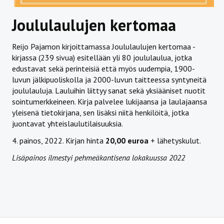
Joululaulujen kertomaa
Reijo Pajamon kirjoittamassa Joululaulujen kertomaa -
kirjassa (239 sivua) esitellään yli 80 joululaulua, jotka
edustavat sekä perinteisiä että myös uudempia, 1900-
luvun jälkipuoliskolla ja 2000-luvun taitteessa syntyneitä
joululauluja. Lauluihin liittyy sanat sekä yksiääniset nuotit
sointumerkkeineen. Kirja palvelee lukijaansa ja laulajaansa
yleisenä tietokirjana, sen lisäksi niitä henkilöitä, jotka
juontavat yhteislaulutilaisuuksia.
4. painos, 2022. Kirjan hinta
20,00 euroa
+ lähetyskulut.
Lisäpainos ilmestyi pehmeäkantisena lokakuussa 2022