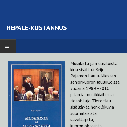
REPALE-KUSTANNUS
TERVETULOA
Musiikista ja muusikoista
-
kirja sisältää Reijo
TEOKSET
Pajamon Laulu-Miesten
seniorikuoron lauluilloissa
Erik August Hagfors (1827-1913). Suomenkielisen kuorolaulun isä.
vuosina 1989–2010
pitämiä musiikkiaiheisia
Musiikin juhlaa Wiipuris
tietoiskuja. Tietoiskut
sisältävät henkilökuvia
Koulun laulutunnilla
suomalaisista
säveltäjistä,
Kodeille kohentajaksi itsellensäkin iloksi
kuoronjohtajista,