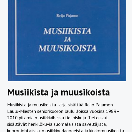
Musiikista ja muusikoista
Musiikista ja muusikoista -kirja sisältää Reijo Pajamon
Laulu-Miesten seniorikuoron lauluilloissa vuosina 1989–
2010 pitämiä musiikkiaiheisia tietoiskuja. Tietoiskut
sisältävät henkilökuvia suomalaisista säveltäjistä,
kuoronjohtajista, musiikkipedagogeista ja kirkkomuusikoista.