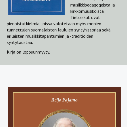
musiikkipedagogeista ja
Musiikista ja muusikoista
kirkkomuusikoista.
Tietoiskut ovat
Joululaulujen kertomaa
pienoistutkielmia, joissa valotetaan myös monien
tunnettujen suomalaisten laulujen syntyhistoriaa sekä
JULKAISULUETTELO
erilaisten musiikkitapahtumien ja -traditioiden
syntytaustaa.
Kirja on loppuunmyyty.