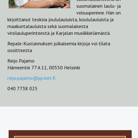
suomalainen laulu- ja
Musiikista ja muusikoista
veisuuperinne. Hän on
kirjoittanut teoksia joululauluista, koululauluista ja
Joululaulujen kertomaa
maakuntalauluista sekä suomalaisesta
virsilauluperinteestä ja Karjalan musiikkielämästä.
JULKAISULUETTELO
Repale-Kustannuksen julkaisemia kirjoja voi tilata
osoitteesta
Reijo Pajamo
Hämeentie 77 A 11, 00550 Helsinki
reijo.pajamo@pp.inet.fi
040 7738 025