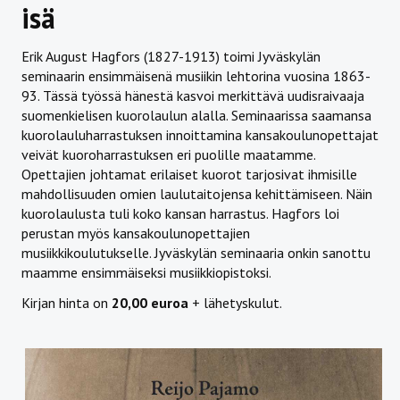
isä
Erik August Hagfors (1827-1913) toimi Jyväskylän
seminaarin ensimmäisenä musiikin lehtorina vuosina 1863-
93. Tässä työssä hänestä kasvoi merkittävä uudisraivaaja
suomenkielisen kuorolaulun alalla. Seminaarissa saamansa
kuorolauluharrastuksen innoittamina kansakoulunopettajat
veivät kuoroharrastuksen eri puolille maatamme.
Opettajien johtamat erilaiset kuorot tarjosivat ihmisille
mahdollisuuden omien laulutaitojensa kehittämiseen. Näin
kuorolaulusta tuli koko kansan harrastus. Hagfors loi
perustan myös kansakoulunopettajien
musiikkikoulutukselle. Jyväskylän seminaaria onkin sanottu
maamme ensimmäiseksi musiikkiopistoksi.
Kirjan hinta on
20,00 euroa
+ lähetyskulut.