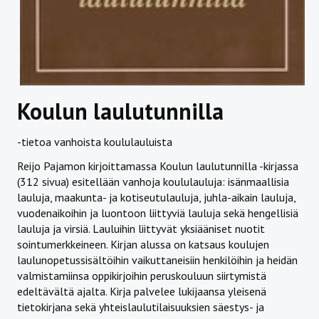
Koulun laulutunnilla
-tietoa vanhoista koululauluista
Reijo Pajamon kirjoittamassa Koulun laulutunnilla -kirjassa
(312 sivua) esitellään vanhoja koululauluja: isänmaallisia
lauluja, maakunta- ja kotiseutulauluja, juhla-aikain lauluja,
vuodenaikoihin ja luontoon liittyviä lauluja sekä hengellisiä
lauluja ja virsiä. Lauluihin liittyvät yksiääniset nuotit
sointumerkkeineen. Kirjan alussa on katsaus koulujen
laulunopetussisältöihin vaikuttaneisiin henkilöihin ja heidän
valmistamiinsa oppikirjoihin peruskouluun siirtymistä
edeltävältä ajalta. Kirja palvelee lukijaansa yleisenä
tietokirjana sekä yhteislaulutilaisuuksien säestys- ja