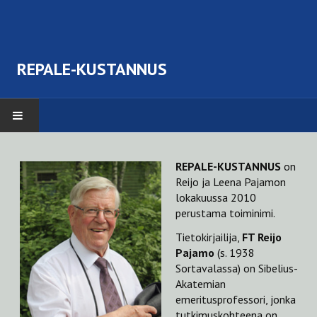
REPALE-KUSTANNUS
TERVETULOA
REPALE-KUSTANNUS
on
Reijo ja Leena Pajamon
TEOKSET
lokakuussa 2010
perustama toiminimi.
Erik August Hagfors (1827-1913). Suomenkielisen kuorolaulun isä.
Tietokirjailija,
FT Reijo
Musiikin juhlaa Wiipuris
Pajamo
(s. 1938
Sortavalassa) on Sibelius-
Koulun laulutunnilla
Akatemian
emeritusprofessori, jonka
Kodeille kohentajaksi itsellensäkin iloksi
tutkimuskohteena on