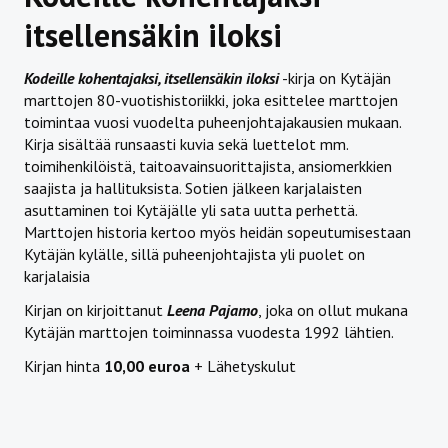
itsellensäkin iloksi
Kodeille kohentajaksi, itsellensäkin iloksi
-kirja on Kytäjän
marttojen 80-vuotishistoriikki, joka esittelee marttojen
toimintaa vuosi vuodelta puheenjohtajakausien mukaan.
Kirja sisältää runsaasti kuvia sekä luettelot mm.
toimihenkilöistä, taitoavainsuorittajista, ansiomerkkien
saajista ja hallituksista. Sotien jälkeen karjalaisten
asuttaminen toi Kytäjälle yli sata uutta perhettä.
Marttojen historia kertoo myös heidän sopeutumisestaan
Kytäjän kylälle, sillä puheenjohtajista yli puolet on
karjalaisia
Kirjan on kirjoittanut
Leena Pajamo
, joka on ollut mukana
Kytäjän marttojen toiminnassa vuodesta 1992 lähtien.
Kirjan hinta
10,00 euroa
+ Lähetyskulut