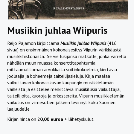
Musiikin juhlaa Wiipuris
Reijo Pajamon kirjoittama
Musiikin juhlaa Wiipuris
(416
sivua) on ensimmäinen kokonaisesitys Viipurin värikkäästä
musiikkihistoriasta. Se vie lukijansa matkalle, jonka varrella
nähdään muun muassa konserttitapahtumia,
mittaamattoman arvokkaita soitinkokoelmia, kiertäviä
jodlaajia ja boheemeja taiteilijasieluja. Kirja maalaa
vaikuttavan kokonaiskuvan kaupungin musiikkielämän
vaiheista ja esittelee merkittäviä musiikillisia vaikuttajia,
taiteilijoita, kuoroja ja orkestereita. Viipurin musiikkielämän
vaikutus on viimesotien jälkeen levinnyt koko Suomen
laajuudelle.
Kirjan hinta on
20,00 euroa
+ lähetyskulut.