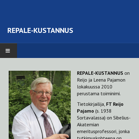
REPALE-KUSTANNUS
TERVETULOA
REPALE-KUSTANNUS
on
Reijo ja Leena Pajamon
TEOKSET
lokakuussa 2010
perustama toiminimi.
Erik August Hagfors (1827-1913). Suomenkielisen kuorolaulun isä.
Tietokirjailija,
FT Reijo
Musiikin juhlaa Wiipuris
Pajamo
(s. 1938
Sortavalassa) on Sibelius-
Koulun laulutunnilla
Akatemian
emeritusprofessori, jonka
Kodeille kohentajaksi itsellensäkin iloksi
tutkimuskohteena on