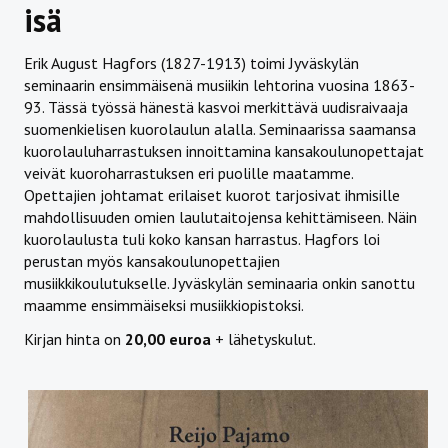
isä
Erik August Hagfors (1827-1913) toimi Jyväskylän
seminaarin ensimmäisenä musiikin lehtorina vuosina 1863-
93. Tässä työssä hänestä kasvoi merkittävä uudisraivaaja
suomenkielisen kuorolaulun alalla. Seminaarissa saamansa
kuorolauluharrastuksen innoittamina kansakoulunopettajat
veivät kuoroharrastuksen eri puolille maatamme.
Opettajien johtamat erilaiset kuorot tarjosivat ihmisille
mahdollisuuden omien laulutaitojensa kehittämiseen. Näin
kuorolaulusta tuli koko kansan harrastus. Hagfors loi
perustan myös kansakoulunopettajien
musiikkikoulutukselle. Jyväskylän seminaaria onkin sanottu
maamme ensimmäiseksi musiikkiopistoksi.
Kirjan hinta on
20,00 euroa
+ lähetyskulut.