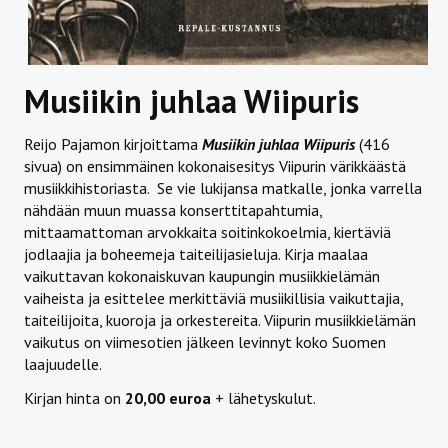
Musiikin juhlaa Wiipuris
Reijo Pajamon kirjoittama
Musiikin juhlaa Wiipuris
(416
sivua) on ensimmäinen kokonaisesitys Viipurin värikkäästä
musiikkihistoriasta. Se vie lukijansa matkalle, jonka varrella
nähdään muun muassa konserttitapahtumia,
mittaamattoman arvokkaita soitinkokoelmia, kiertäviä
jodlaajia ja boheemeja taiteilijasieluja. Kirja maalaa
vaikuttavan kokonaiskuvan kaupungin musiikkielämän
vaiheista ja esittelee merkittäviä musiikillisia vaikuttajia,
taiteilijoita, kuoroja ja orkestereita. Viipurin musiikkielämän
vaikutus on viimesotien jälkeen levinnyt koko Suomen
laajuudelle.
Kirjan hinta on
20,00 euroa
+ lähetyskulut.