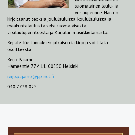
suomalainen laulu- ja
Musiikista ja muusikoista
veisuuperinne. Hän on
kirjoittanut teoksia joululauluista, koululauluista ja
Joululaulujen kertomaa
maakuntalauluista sekä suomalaisesta
virsilauluperinteestä ja Karjalan musiikkielämästä.
JULKAISULUETTELO
Repale-Kustannuksen julkaisemia kirjoja voi tilata
osoitteesta
Reijo Pajamo
Hämeentie 77 A 11, 00550 Helsinki
reijo.pajamo@pp.inet.fi
040 7738 025