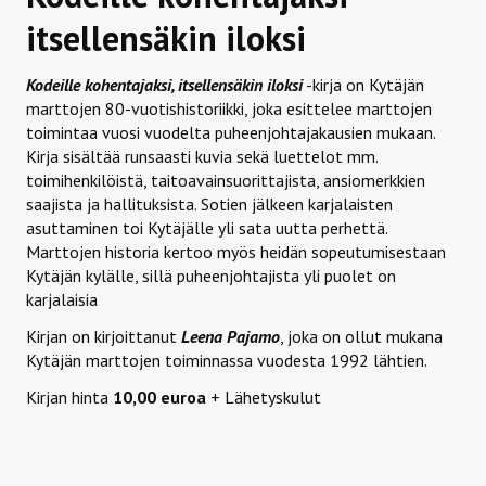
itsellensäkin iloksi
Kodeille kohentajaksi, itsellensäkin iloksi
-kirja on Kytäjän
marttojen 80-vuotishistoriikki, joka esittelee marttojen
toimintaa vuosi vuodelta puheenjohtajakausien mukaan.
Kirja sisältää runsaasti kuvia sekä luettelot mm.
toimihenkilöistä, taitoavainsuorittajista, ansiomerkkien
saajista ja hallituksista. Sotien jälkeen karjalaisten
asuttaminen toi Kytäjälle yli sata uutta perhettä.
Marttojen historia kertoo myös heidän sopeutumisestaan
Kytäjän kylälle, sillä puheenjohtajista yli puolet on
karjalaisia
Kirjan on kirjoittanut
Leena Pajamo
, joka on ollut mukana
Kytäjän marttojen toiminnassa vuodesta 1992 lähtien.
Kirjan hinta
10,00 euroa
+ Lähetyskulut