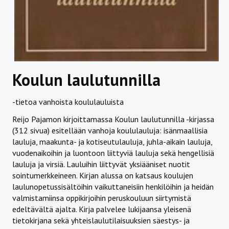
Koulun laulutunnilla
-tietoa vanhoista koululauluista
Reijo Pajamon kirjoittamassa Koulun laulutunnilla -kirjassa
(312 sivua) esitellään vanhoja koululauluja: isänmaallisia
lauluja, maakunta- ja kotiseutulauluja, juhla-aikain lauluja,
vuodenaikoihin ja luontoon liittyviä lauluja sekä hengellisiä
lauluja ja virsiä. Lauluihin liittyvät yksiääniset nuotit
sointumerkkeineen. Kirjan alussa on katsaus koulujen
laulunopetussisältöihin vaikuttaneisiin henkilöihin ja heidän
valmistamiinsa oppikirjoihin peruskouluun siirtymistä
edeltävältä ajalta. Kirja palvelee lukijaansa yleisenä
tietokirjana sekä yhteislaulutilaisuuksien säestys- ja