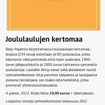
Joululaulujen kertomaa
Reijo Pajamon kirjoittamassa Joululaulujen kertomaa -
kirjassa (239 sivua) esitellään yli 80 joululaulua, jotka
edustavat sekä perinteisiä että myös uudempia, 1900-
luvun jälkipuoliskolla ja 2000-luvun taitteessa syntyneitä
joululauluja. Lauluihin liittyy sanat sekä yksiääniset nuotit
sointumerkkeineen. Kirja palvelee lukijaansa ja laulajaansa
yleisenä tietokirjana, sen lisäksi niitä henkilöitä, jotka
juontavat yhteislaulutilaisuuksia.
4. painos, 2022. Kirjan hinta
20,00 euroa
+ lähetyskulut.
Lisäpainos ilmestyi pehmeäkantisena lokakuussa 2022